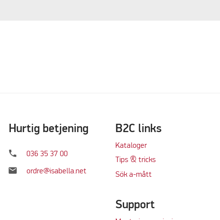
Hurtig betjening
B2C links
Kataloger
phone
036 35 37 00
Tips & tricks
mail
ordre@isabella.net
Sök a-mått
Support