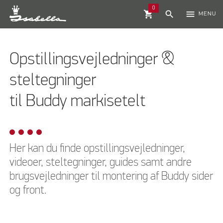
0
shopping_cart
search
menu
MENU
Opstillingsvejledninger &
steltegninger
til Buddy markisetelt
Her kan du finde opstillingsvejledninger,
videoer, steltegninger, guides samt andre
brugsvejledninger til montering af Buddy sider
og front.