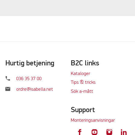
Hurtig betjening
B2C links
Kataloger
phone
036 35 37 00
Tips & tricks
mail
ordre@isabella.net
Sök a-mått
Support
Monteringsanvisningar