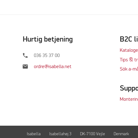
Hurtig betjening
B2C l
Kataloge
phone
036 35 37 00
Tips & tr
mail
ordre@isabella.net
Sök a-må
Suppo
Monterin
Isabella
Isabellahøj 3
DK-7100 Vejle
Denmark