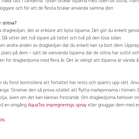
t haka fast i tänderna. Tyvärr brukar löparna med tiden bli slitna, fra
liggare och för att de flesta brukar använda samma dörr.
r slitna?
a dragkedjan, det är enklare att byta löparna. Det gör du enkelt geno
. Då sitter det två löpare på tältet och två på den lösa sidan.
 den andra änden av dragkedjan där du enkelt kan ta bort dem. Uppre
a plats på dem – sätt de oanvända löparna där de slitna har suttit oc
en för dragkedjorna med flera år. Det är viktigt att löparna är vända åt
 du först kontrollera att förtältet har rests och spänts upp rätt. An
änga. Stramar den så prova istället att flytta markpinnarna i hörnen. 
 olja, även om det kan kännas frestande. Om dragkedjorna behöver s
med en omgång
AquaTex impregnerings spray
eller gnuggar dem med en l
cks