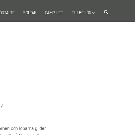
search
ÖRTÄLTE
SOLTAK
CAMP-LET
TILLBEHÖR
keyboard_arrow_down
?
örnen och löparna glider