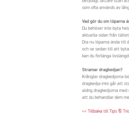
betydligt lättare utan at
som ofta används av lång
Vad gör du om löparna ä
Du behöver inte byta hel
aktuella sidan från tältet
Dra nu löparna ända till
och se sedan till att byt
kan du förlänga livslängd
Stramar dragkedjan?
Krånglar dragkedjorna bör
dragkedja inte går att st
aldrig dragkedjorna med
att du behandlar dem 
<< Tillbaka till Tips & Tri