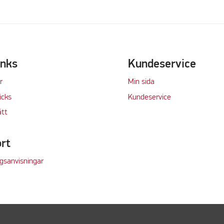
inks
Kundeservice
r
Min sida
icks
Kundeservice
tt
rt
gsanvisningar