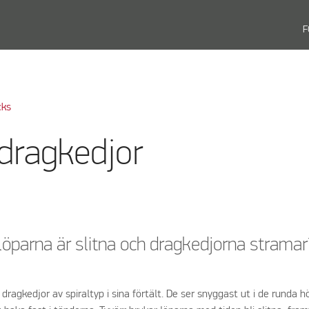
F
cks
 dragkedjor
löparna är slitna och dragkedjorna stramar
dragkedjor av spiraltyp i sina förtält. De ser snyggast ut i de runda h