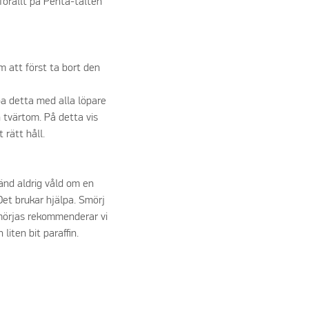
mförallt på Penta-tälten
m att först ta bort den
pa detta med alla löpare
h tvärtom. På detta vis
 rätt håll.
vänd aldrig våld om en
Det brukar hjälpa. Smörj
mörjas rekommenderar vi
iten bit paraffin.